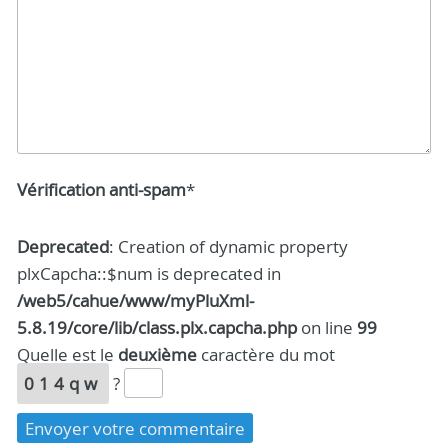
Vérification anti-spam
*
Deprecated
: Creation of dynamic property
plxCapcha::$num is deprecated in
/web5/cahue/www/myPluXml-
5.8.19/core/lib/class.plx.capcha.php
on line
99
Quelle est le
deuxième
caractère du mot
014qw
?