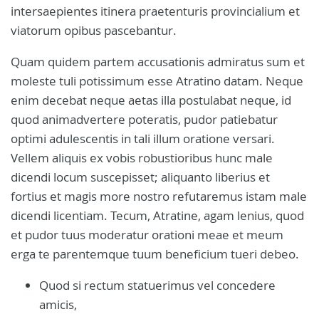
intersaepientes itinera praetenturis provincialium et
viatorum opibus pascebantur.
Quam quidem partem accusationis admiratus sum et
moleste tuli potissimum esse Atratino datam. Neque
enim decebat neque aetas illa postulabat neque, id
quod animadvertere poteratis, pudor patiebatur
optimi adulescentis in tali illum oratione versari.
Vellem aliquis ex vobis robustioribus hunc male
dicendi locum suscepisset; aliquanto liberius et
fortius et magis more nostro refutaremus istam male
dicendi licentiam. Tecum, Atratine, agam lenius, quod
et pudor tuus moderatur orationi meae et meum
erga te parentemque tuum beneficium tueri debeo.
Quod si rectum statuerimus vel concedere
amicis,