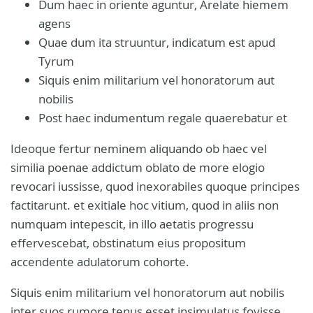
Dum haec in oriente aguntur, Arelate hiemem
agens
Quae dum ita struuntur, indicatum est apud
Tyrum
Siquis enim militarium vel honoratorum aut
nobilis
Post haec indumentum regale quaerebatur et
Ideoque fertur neminem aliquando ob haec vel
similia poenae addictum oblato de more elogio
revocari iussisse, quod inexorabiles quoque principes
factitarunt. et exitiale hoc vitium, quod in aliis non
numquam intepescit, in illo aetatis progressu
effervescebat, obstinatum eius propositum
accendente adulatorum cohorte.
Siquis enim militarium vel honoratorum aut nobilis
inter suos rumore tenus esset insimulatus fovisse